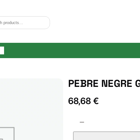
og
PEBRE NEGRE 
68,68
€
P
−
E
B
R