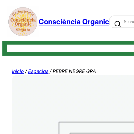
Saltar
al
Search
Consciència Organic
contenido
Tienda
Carrito
Finalizar compra
Mi cuenta
Contáctenos
Bl
Inicio
/
Especias
/ PEBRE NEGRE GRA