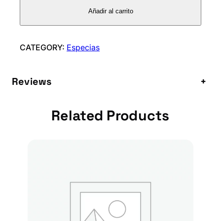
P
Añadir al carrito
O
L
S
CATEGORY:
Especias
c
a
Reviews
+
n
t
i
Related Products
d
a
d