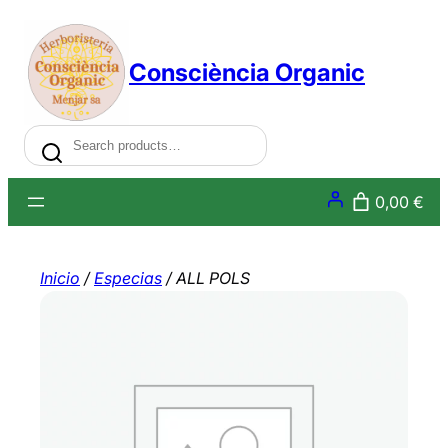
Saltar
al
Consciència Organic
contenido
Search
0,00 €
Inicio
/
Especias
/ ALL POLS