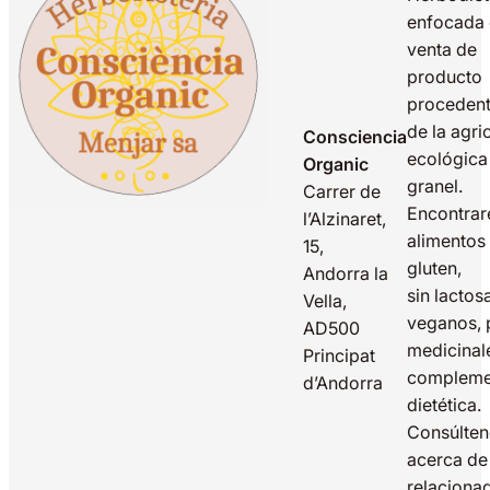
enfocada 
venta de
producto
proceden
de la agri
Consciencia
ecológica
Organic
granel.
Carrer de
Encontrar
l’Alzinaret,
alimentos 
15,
gluten,
Andorra la
sin lactos
Vella,
veganos, 
AD500
medicinal
Principat
compleme
d’Andorra
dietética.
Consúlte
acerca de
relaciona