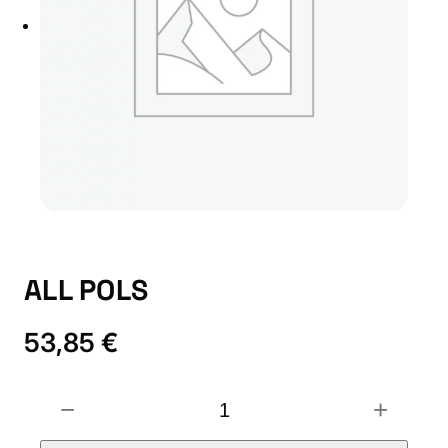
ALL POLS
53,85
€
A
−
+
L
L