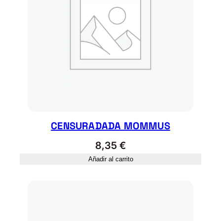
C
A
N
T
E
c
a
n
t
i
d
CENSURADADA MOMMUS
a
8,35
€
d
Añadir al carrito