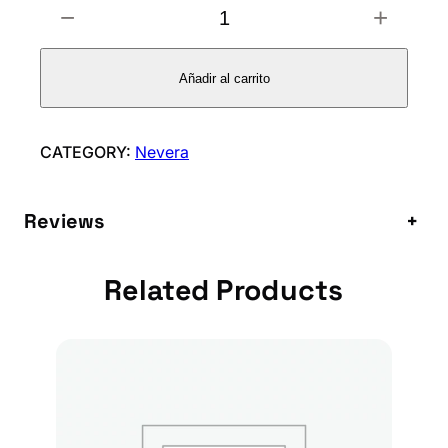
−
+
O
M
M
Añadir al carrito
U
S
S
CATEGORY:
Nevera
E
M
Reviews
+
I
C
U
Related Products
R
A
D
O
P
I