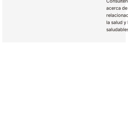
Consúlte
acerca de
relaciona
la salud y
saludable