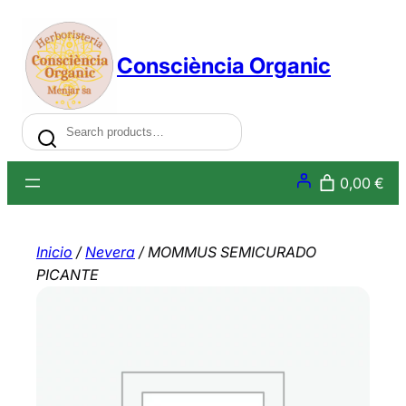
Saltar
al
Consciència Organic
contenido
Search
0,00 €
Inicio
/
Nevera
/ MOMMUS SEMICURADO
PICANTE