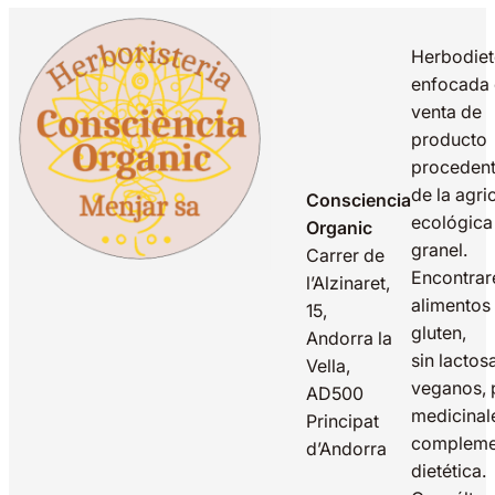
Herbodiet
enfocada 
venta de
producto
proceden
de la agri
Consciencia
ecológica
Organic
granel.
Carrer de
Encontrar
l’Alzinaret,
alimentos 
15,
gluten,
Andorra la
sin lactos
Vella,
veganos, 
AD500
medicinal
Principat
compleme
d’Andorra
dietética.