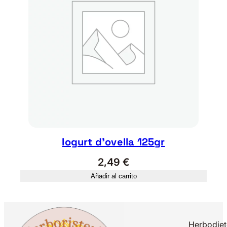
Iogurt d’ovella 125gr
2,49
€
Añadir al carrito
Herbodiet