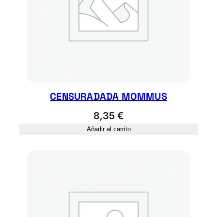
v
e
l
l
a
c
a
n
CENSURADADA MOMMUS
t
8,35
€
i
Añadir al carrito
d
a
d