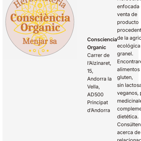
enfocada 
venta de
producto
proceden
de la agri
Consciencia
ecológica
Organic
granel.
Carrer de
Encontrar
l’Alzinaret,
alimentos 
15,
gluten,
Andorra la
sin lactos
Vella,
veganos, 
AD500
medicinal
Principat
compleme
d’Andorra
dietética.
Consúlte
acerca de
relaciona