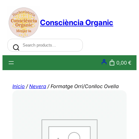
Saltar
al
Consciència Organic
contenido
Search
0,00 €
Inicio
/
Nevera
/ Formatge Orri/Conlloc Ovella