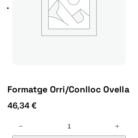
Formatge Orri/Conlloc Ovella
46,34
€
F
−
+
o
r