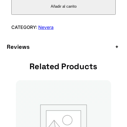
m
Añadir al carrito
a
t
g
CATEGORY:
Nevera
e
O
Reviews
+
r
r
i
Related Products
/
C
o
n
l
l
o
c
O