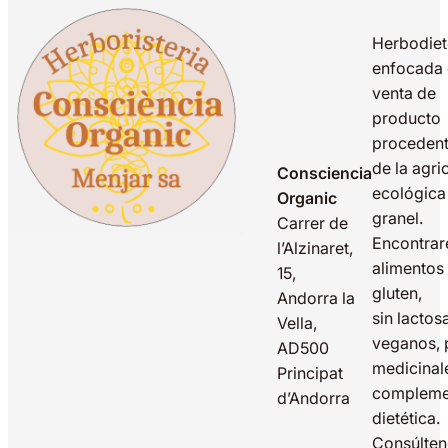
Herbodiet
enfocada 
venta de
producto
proceden
de la agri
Consciencia
ecológica
Organic
granel.
Carrer de
Encontrar
l’Alzinaret,
alimentos 
15,
gluten,
Andorra la
sin lactos
Vella,
veganos, 
AD500
medicinal
Principat
compleme
d’Andorra
dietética.
Consúlte