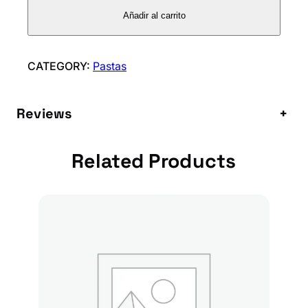
E
Añadir al carrito
T
P
E
CATEGORY:
Pastas
T
I
Reviews
+
T
c
a
Related Products
n
t
i
d
a
d