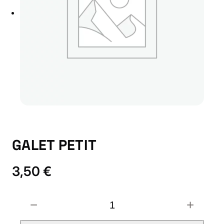
GALET PETIT
3,50
€
G
−
+
A
L