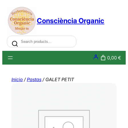
Saltar
al
Consciència Organic
contenido
Search
0,00 €
Inicio
/
Pastas
/ GALET PETIT