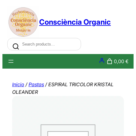
Saltar
al
Consciència Organic
contenido
Search
0,00 €
Inicio
/
Pastas
/ ESPIRAL TRICOLOR KRISTAL
OLEANDER