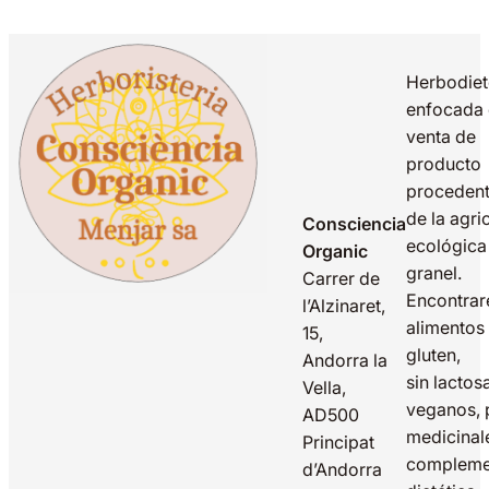
Herbodiet
enfocada 
venta de
producto
proceden
de la agri
Consciencia
ecológica
Organic
granel.
Carrer de
Encontrar
l’Alzinaret,
alimentos 
15,
gluten,
Andorra la
sin lactos
Vella,
veganos, 
AD500
medicinal
Principat
compleme
d’Andorra