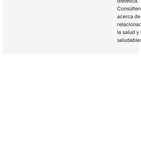
dietética.
Consúlte
acerca de
relaciona
la salud y
saludable