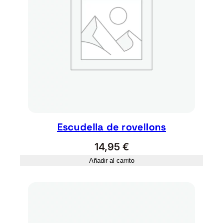
S
T
A
L
O
L
E
A
N
D
E
Escudella de rovellons
R
14,95
€
c
Añadir al carrito
a
n
t
i
d