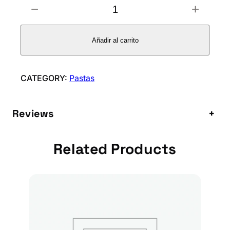
−
+
S
P
I
Añadir al carrito
R
A
L
CATEGORY:
Pastas
T
R
Reviews
+
I
C
O
Related Products
L
O
R
K
R
I