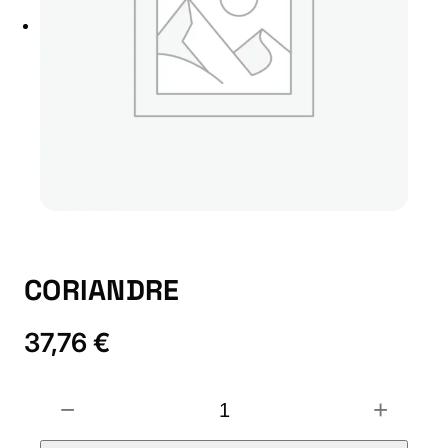
CORIANDRE
37,76
€
C
−
+
O
R