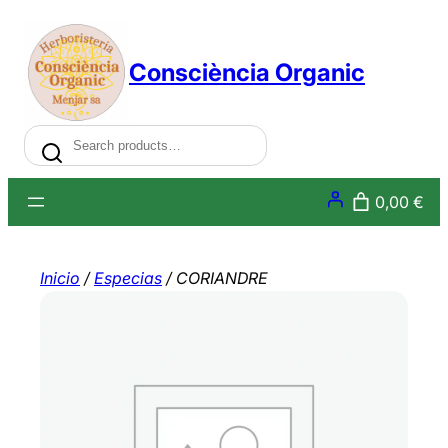
Saltar
al
Consciència Organic
contenido
Search
0,00 €
Inicio
/
Especias
/ CORIANDRE