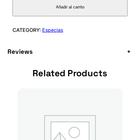
I
Añadir al carrito
A
N
D
CATEGORY:
Especias
R
E
Reviews
+
c
a
n
Related Products
t
i
d
a
d