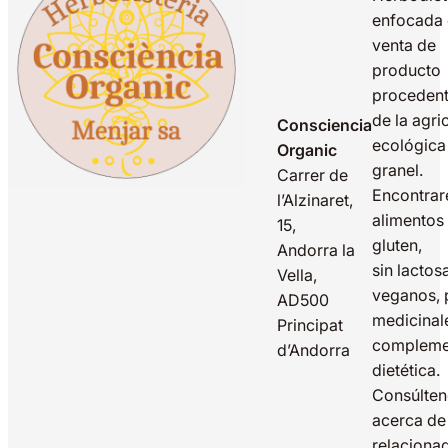
enfocada 
venta de
producto
proceden
de la agri
Consciencia
ecológica
Organic
granel.
Carrer de
Encontrar
l’Alzinaret,
alimentos 
15,
gluten,
Andorra la
sin lactos
Vella,
veganos, 
AD500
medicinal
Principat
compleme
d’Andorra
dietética.
Consúlte
acerca de
relaciona