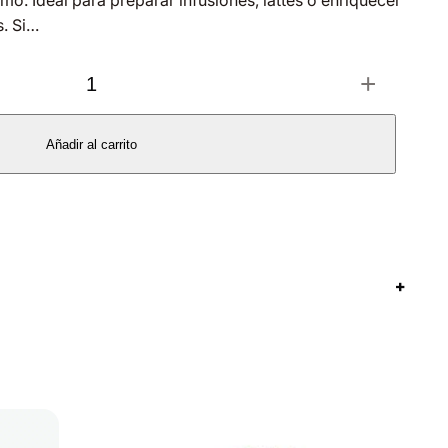
mo. Ideal para preparar infusiones, lattes o enriquecer
s. Si…
+
Añadir al carrito
+