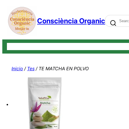
Saltar
al
Search
Consciència Organic
contenido
Tienda
Carrito
Finalizar compra
Mi cuenta
Contáctenos
Bl
Inicio
/
Tes
/ TE MATCHA EN POLVO