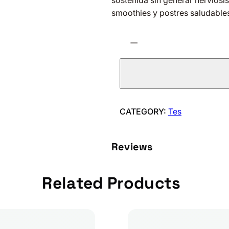
sostenida sin generar nerviosis
smoothies y postres saludable
T
−
E
M
A
T
C
H
CATEGORY:
Tes
A
E
Reviews
N
P
O
Related Products
L
V
O
c