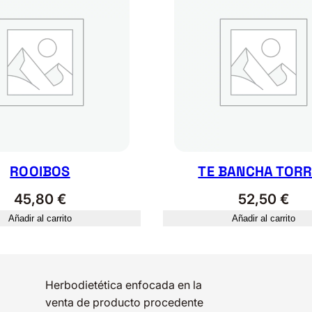
a
n
t
i
d
a
d
ROOIBOS
TE BANCHA TOR
45,80
€
52,50
€
Añadir al carrito
Añadir al carrito
Herbodietética enfocada en la
venta de producto procedente