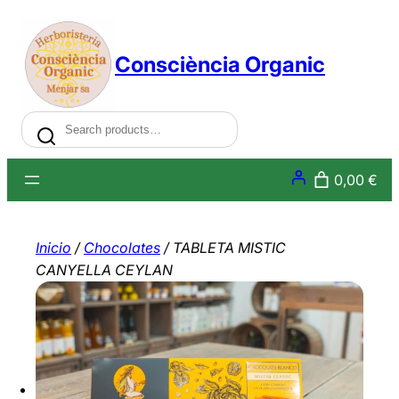
Saltar
al
Consciència Organic
contenido
Search
0,00 €
Inicio
/
Chocolates
/ TABLETA MISTIC
CANYELLA CEYLAN