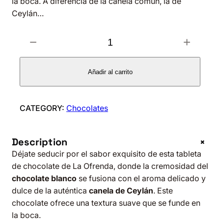
la boca. A diferencia de la canela común, la de
Ceylán…
T
−
+
A
B
L
Añadir al carrito
E
T
A
CATEGORY:
Chocolates
M
I
+
Description
S
Déjate seducir por el sabor exquisito de esta tableta
T
de chocolate de La Ofrenda, donde la cremosidad del
I
chocolate blanco
se fusiona con el aroma delicado y
C
dulce de la auténtica
canela de Ceylán
. Este
C
chocolate ofrece una textura suave que se funde en
A
la boca.
N