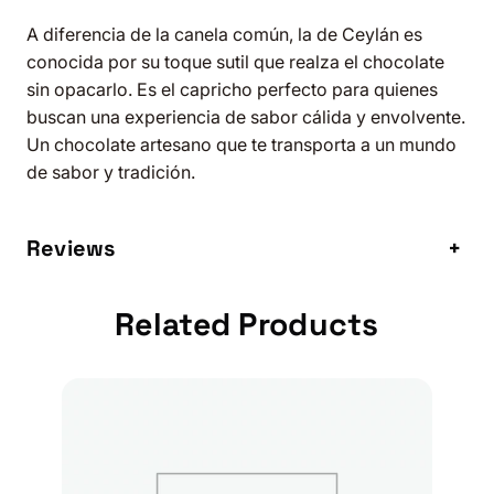
Y
A diferencia de la canela común, la de Ceylán es
E
conocida por su toque sutil que realza el chocolate
L
sin opacarlo. Es el capricho perfecto para quienes
L
buscan una experiencia de sabor cálida y envolvente.
A
Un chocolate artesano que te transporta a un mundo
C
de sabor y tradición.
E
Y
L
Reviews
+
A
N
Related Products
c
a
n
t
i
d
a