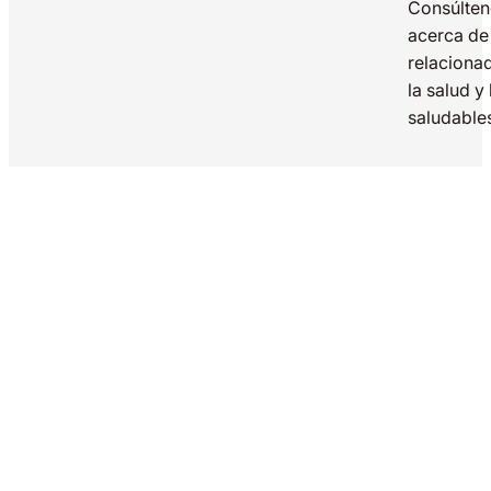
Consúlte
acerca de
relaciona
la salud y
saludable