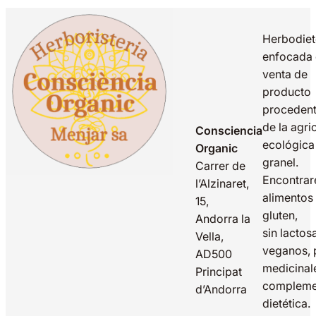
Herbodiet
enfocada 
venta de
producto
proceden
de la agri
Consciencia
ecológica
Organic
granel.
Carrer de
Encontrar
l’Alzinaret,
alimentos 
15,
gluten,
Andorra la
sin lactos
Vella,
veganos, 
AD500
medicinal
Principat
compleme
d’Andorra
dietética.