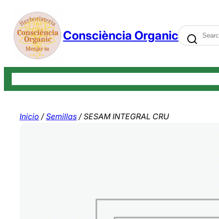
Saltar
al
Search
Consciència Organic
contenido
Tienda
Carrito
Finalizar compra
Mi cuenta
Contáctenos
Bl
Inicio
/
Semillas
/ SESAM INTEGRAL CRU