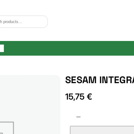
og
SESAM INTEGR
15,75
€
S
−
E
S
A