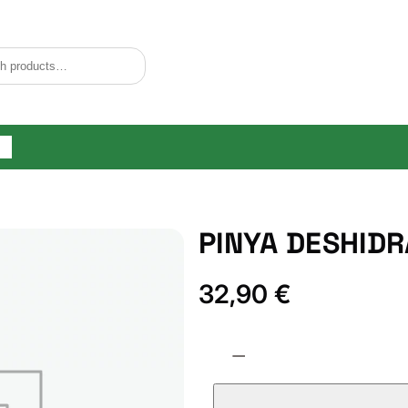
og
PINYA DESHID
32,90
€
P
−
I
N
Y