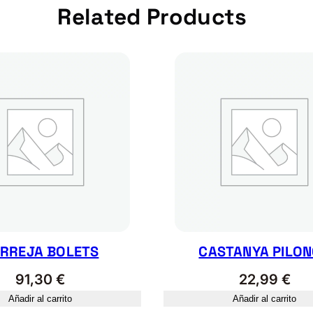
i
Related Products
d
a
d
RREJA BOLETS
CASTANYA PILO
91,30
€
22,99
€
Añadir al carrito
Añadir al carrito