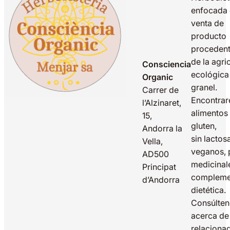
enfocada 
venta de
producto
proceden
de la agri
Consciencia
ecológica
Organic
granel.
Carrer de
Encontrar
l’Alzinaret,
alimentos 
15,
gluten,
Andorra la
sin lactos
Vella,
veganos, 
AD500
medicinal
Principat
compleme
d’Andorra
dietética.
Consúlte
acerca de
relaciona