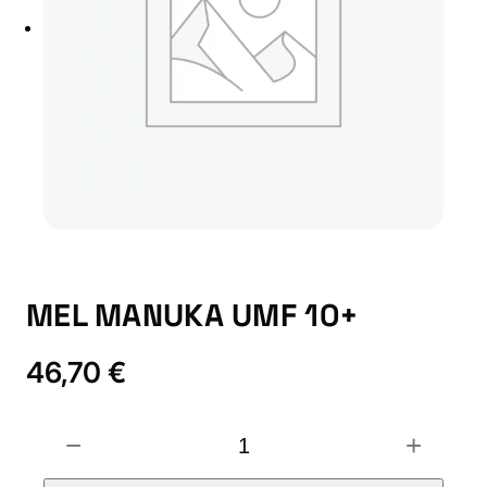
MEL MANUKA UMF 10+
46,70
€
M
−
+
E
L