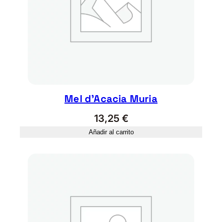
a
d
Mel d’Acacia Muria
13,25
€
Añadir al carrito