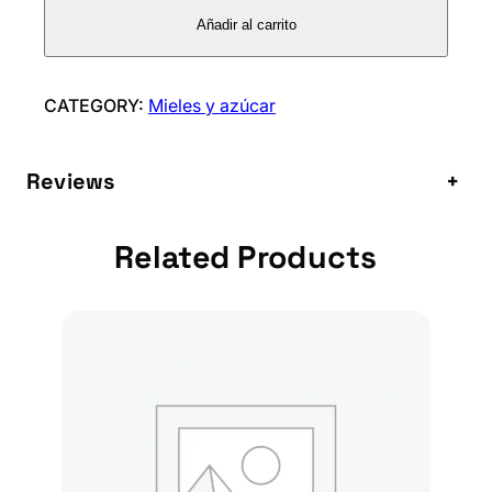
M
Añadir al carrito
A
N
U
CATEGORY:
Mieles y azúcar
K
A
Reviews
+
U
M
F
Related Products
1
0
+
c
a
n
t
i
d