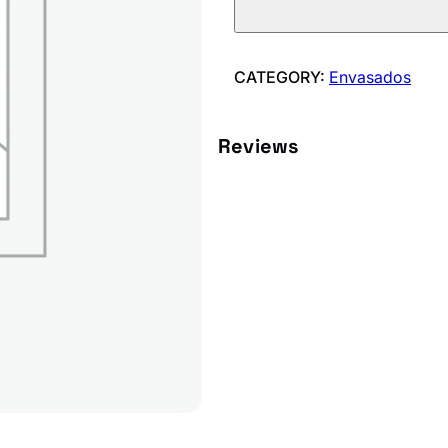
t
i
l
CATEGORY:
Envasados
l
a
Reviews
B
e
l
u
g
a
M
a
r
t
r
e