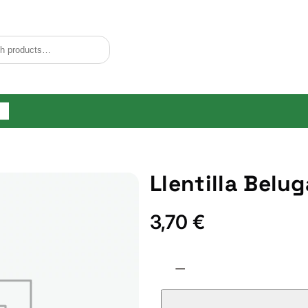
og
Llentilla Belu
3,70
€
L
−
l
e
n