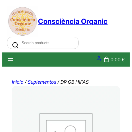
Saltar
al
Consciència Organic
contenido
Search
0,00 €
Inicio
/
Suplementos
/ DR GB HIFAS