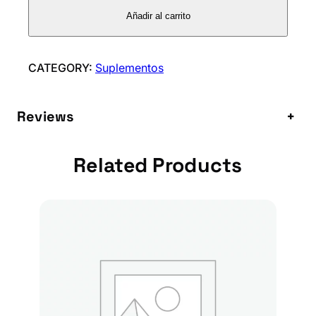
B
Añadir al carrito
H
I
F
CATEGORY:
Suplementos
A
S
Reviews
+
c
a
n
Related Products
t
i
d
a
d