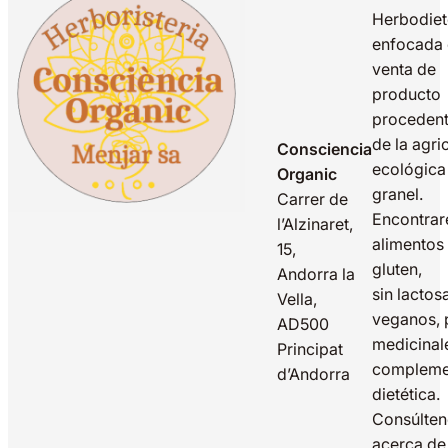
Herbodiet
enfocada 
venta de
producto
proceden
de la agri
Consciencia
ecológica
Organic
granel.
Carrer de
Encontrar
l’Alzinaret,
alimentos 
15,
gluten,
Andorra la
sin lactos
Vella,
veganos, 
AD500
medicinal
Principat
compleme
d’Andorra
dietética.
Consúlte
acerca de