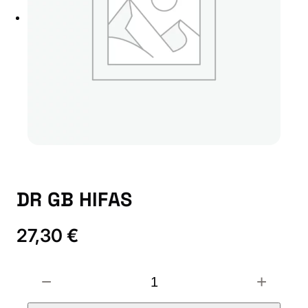
DR GB HIFAS
27,30
€
D
−
+
R
G