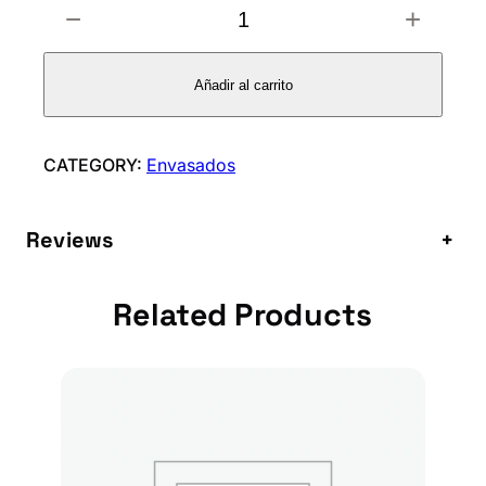
−
+
R
E
M
Añadir al carrito
A
D
E
CATEGORY:
Envasados
A
V
Reviews
+
E
L
L
Related Products
A
N
A
S
G
R