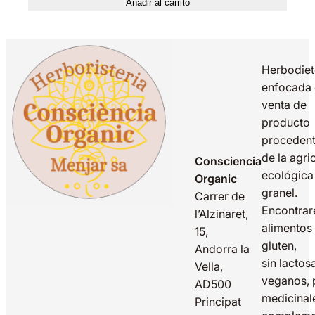
Añadir al carrito
Herbodiet
enfocada 
venta de
producto
proceden
de la agri
Consciencia
ecológica
Organic
granel.
Carrer de
Encontrar
l’Alzinaret,
alimentos 
15,
gluten,
Andorra la
sin lactos
Vella,
veganos, 
AD500
medicinal
Principat