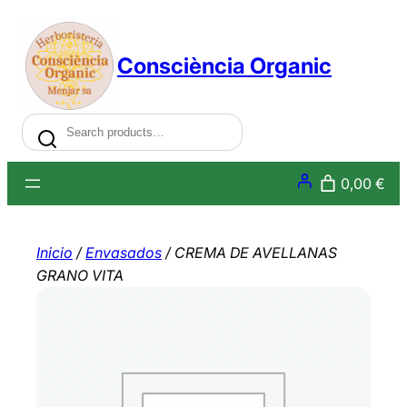
Saltar
al
Consciència Organic
contenido
Search
0,00 €
Inicio
/
Envasados
/ CREMA DE AVELLANAS
GRANO VITA