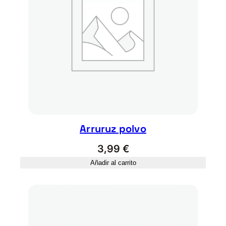
A
N
O
V
I
T
A
c
a
n
t
Arruruz polvo
i
3,99
€
d
Añadir al carrito
a
d