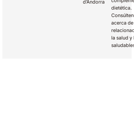
compleme
d’Andorra
dietética.
Consúlte
acerca de
relaciona
la salud y
saludable