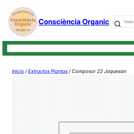
Saltar
al
Search
Consciència Organic
contenido
Tienda
Carrito
Finalizar compra
Mi cuenta
Contáctenos
Bl
Inicio
/
Extractos Plantas
/ Composor 22 Jaquesan