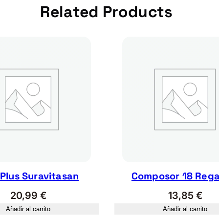
t
Related Products
i
d
a
d
i Plus Suravitasan
Composor 18 Regas
20,99
€
13,85
€
Añadir al carrito
Añadir al carrito