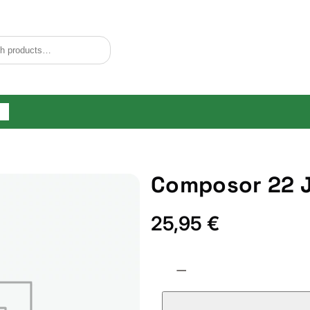
og
Composor 22 
25,95
€
C
−
o
m
p