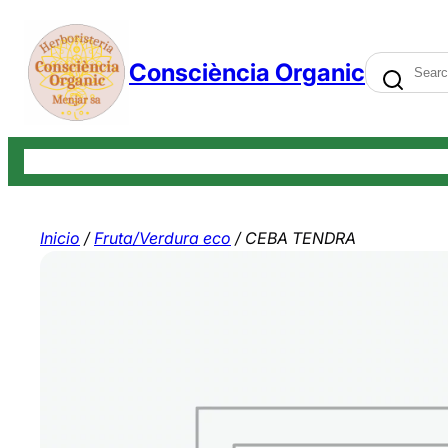
Saltar
al
Search
Consciència Organic
contenido
Tienda
Carrito
Finalizar compra
Mi cuenta
Contáctenos
Bl
Inicio
/
Fruta/Verdura eco
/ CEBA TENDRA