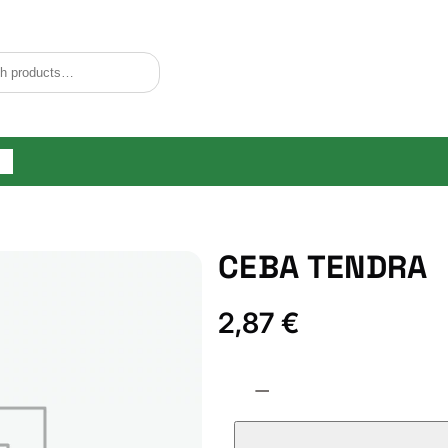
og
CEBA TENDRA
2,87
€
C
−
E
B
A