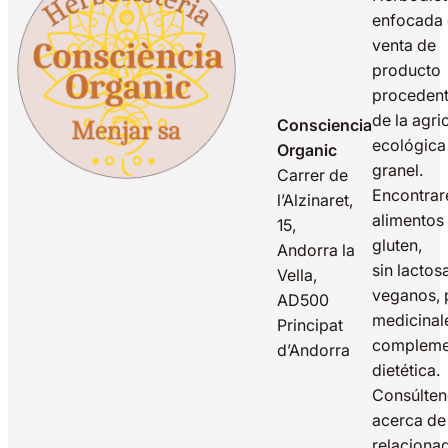
enfocada 
venta de
producto
proceden
de la agri
Consciencia
ecológica
Organic
granel.
Carrer de
Encontrar
l’Alzinaret,
alimentos 
15,
gluten,
Andorra la
sin lactos
Vella,
veganos, 
AD500
medicinal
Principat
compleme
d’Andorra
dietética.
Consúlte
acerca de
relaciona