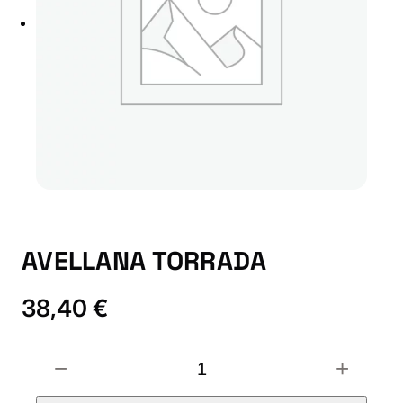
AVELLANA TORRADA
38,40
€
A
−
+
V
E