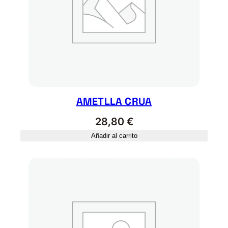
a
d
AMETLLA CRUA
28,80
€
Añadir al carrito