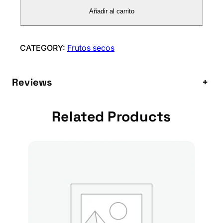
L
Añadir al carrito
L
A
N
CATEGORY:
Frutos secos
A
T
Reviews
+
O
R
R
Related Products
A
D
A
c
a
n
t
i
d