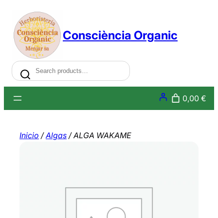
Saltar
al
Consciència Organic
contenido
Search
0,00 €
Inicio
/
Algas
/ ALGA WAKAME