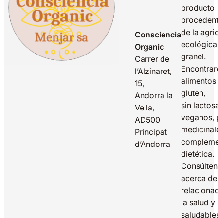
producto
proceden
de la agri
Consciencia
ecológica
Organic
granel.
Carrer de
Encontrar
l’Alzinaret,
alimentos 
15,
gluten,
Andorra la
sin lactos
Vella,
veganos, 
AD500
medicinal
Principat
compleme
d’Andorra
dietética.
Consúlte
acerca de
relaciona
la salud y
saludable