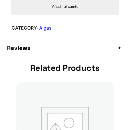
A
Añadir al carrito
W
A
K
CATEGORY:
Algas
A
M
Reviews
+
E
c
a
Related Products
n
t
i
d
a
d