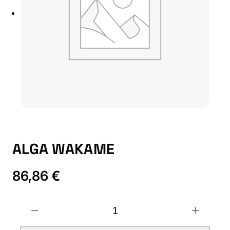
ALGA WAKAME
86,86
€
A
−
+
L
G