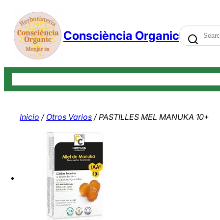
Saltar
al
Search
Consciència Organic
contenido
Tienda
Carrito
Finalizar compra
Mi cuenta
Contáctenos
Bl
Inicio
/
Otros Varios
/ PASTILLES MEL MANUKA 10+