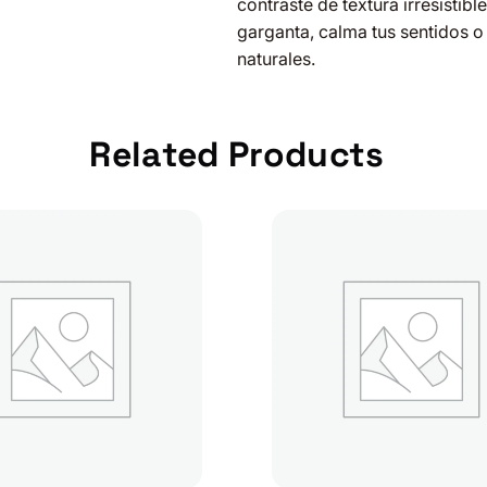
contraste de textura irresistible
K
garganta, calma tus sentidos o
A
naturales.
1
0
+
Related Products
c
a
n
t
i
d
a
d