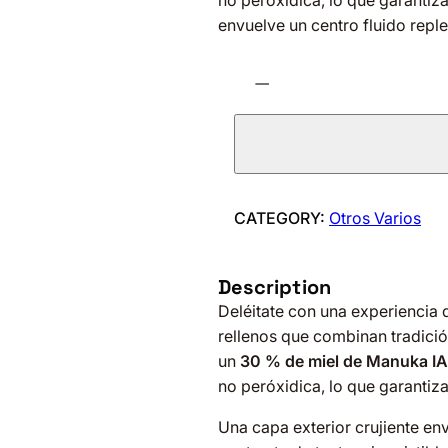
no peróxidica, lo que garantiz
envuelve un centro fluido repl
P
−
A
S
T
I
L
L
CATEGORY:
Otros Varios
E
S
Description
M
Deléitate con una experiencia 
E
rellenos que combinan tradició
L
un
30 % de miel de Manuka I
M
no peróxidica, lo que garantiz
A
N
Una capa exterior crujiente env
U