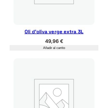
d
Oli d’oliva verge extra 3L
49,96
€
Añadir al carrito