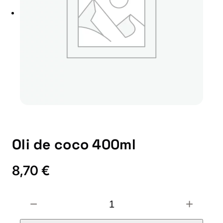
Oli de coco 400ml
8,70
€
O
−
+
l
i