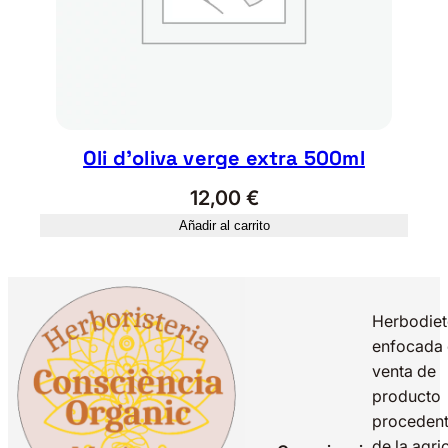
Oli d’oliva verge extra 500ml
12,00
€
Añadir al carrito
Herbodiet
enfocada 
venta de
producto
proceden
de la agri