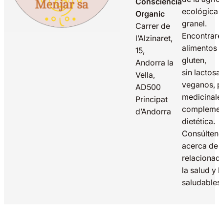
Consciencia
ecológica
Organic
granel.
Carrer de
Encontrar
l’Alzinaret,
alimentos 
15,
gluten,
Andorra la
sin lactos
Vella,
veganos, 
AD500
medicinal
Principat
compleme
d’Andorra
dietética.
Consúlte
acerca de
relaciona
la salud y
saludable