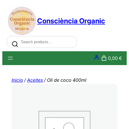
Saltar
al
Consciència Organic
contenido
Search
0,00 €
Inicio
/
Aceites
/ Oli de coco 400ml