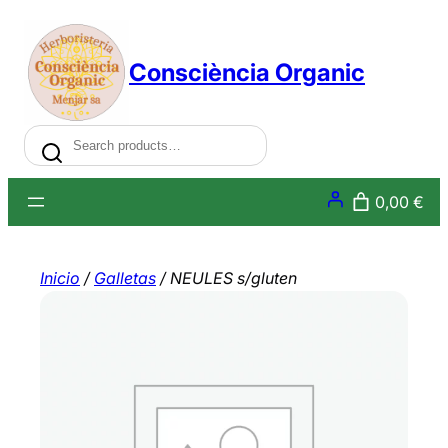
Saltar
al
Consciència Organic
contenido
Search
0,00 €
Inicio
/
Galletas
/ NEULES s/gluten