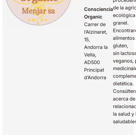
proceden
de la agri
Consciencia
ecológica
Organic
granel.
Carrer de
Encontrar
l’Alzinaret,
alimentos 
15,
gluten,
Andorra la
sin lactos
Vella,
veganos, 
AD500
medicinal
Principat
compleme
d’Andorra
dietética.
Consúlte
acerca de
relaciona
la salud y
saludable