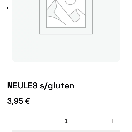
NEULES s/gluten
3,95
€
N
−
+
E
U