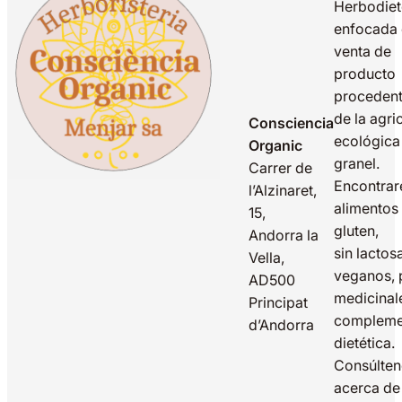
Herbodiet
enfocada 
venta de
producto
proceden
de la agri
Consciencia
ecológica
Organic
granel.
Carrer de
Encontrar
l’Alzinaret,
alimentos 
15,
gluten,
Andorra la
sin lactos
Vella,
veganos, 
AD500
medicinal
Principat
compleme
d’Andorra
dietética.
Consúlte
acerca de