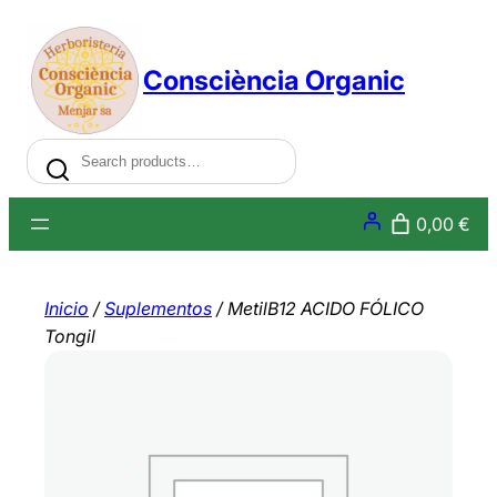
Saltar
al
Consciència Organic
contenido
Search
0,00 €
Inicio
/
Suplementos
/ MetilB12 ACIDO FÓLICO
Tongil