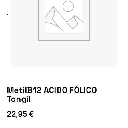
MetilB12 ACIDO FÓLICO
Tongil
22,95
€
M