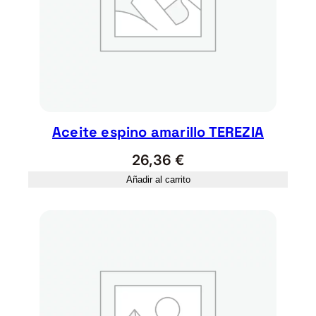
O
T
o
n
g
i
l
c
Aceite espino amarillo TEREZIA
a
26,36
€
n
t
Añadir al carrito
i
d
a
d