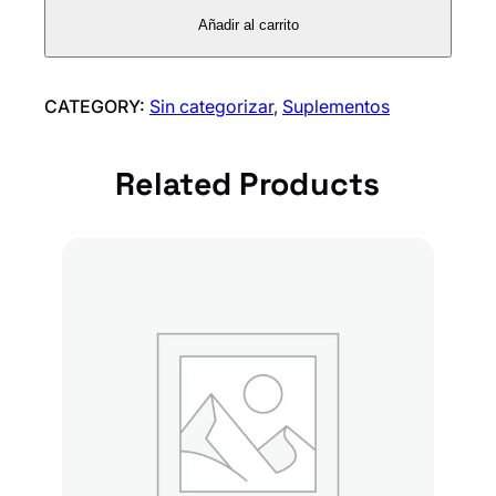
a
Añadir al carrito
N
e
g
CATEGORY:
Sin categorizar
, 
Suplementos
r
a
Related Products
c
a
n
t
i
d
a
d