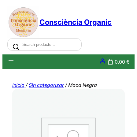
Saltar
al
Consciència Organic
contenido
Search
0,00 €
Inicio
/
Sin categorizar
/ Maca Negra