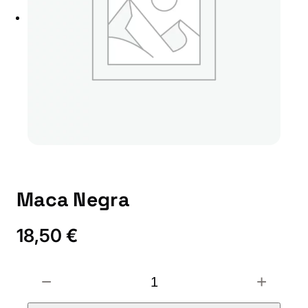
Maca Negra
18,50
€
M
−
+
a
c