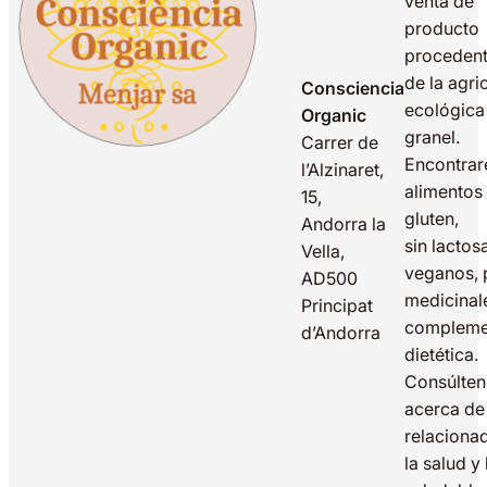
venta de
producto
proceden
de la agri
Consciencia
ecológica
Organic
granel.
Carrer de
Encontrar
l’Alzinaret,
alimentos 
15,
gluten,
Andorra la
sin lactos
Vella,
veganos, 
AD500
medicinal
Principat
compleme
d’Andorra
dietética.
Consúlte
acerca de
relaciona
la salud y