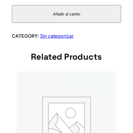
l
a
Añadir al carrito
t
i
n
CATEGORY:
Sin categorizar
a
p
Related Products
o
l
v
o
a
n
i
m
a
l
1