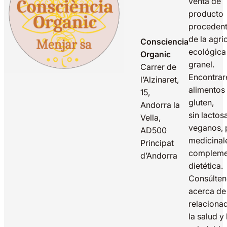
venta de
producto
proceden
de la agri
Consciencia
ecológica
Organic
granel.
Carrer de
Encontrar
l’Alzinaret,
alimentos 
15,
gluten,
Andorra la
sin lactos
Vella,
veganos, 
AD500
medicinal
Principat
compleme
d’Andorra
dietética.
Consúlte
acerca de
relaciona
la salud y