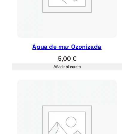
0
0
g
r
c
a
Agua de mar Ozonizada
n
5,00
€
t
i
Añadir al carrito
d
a
d