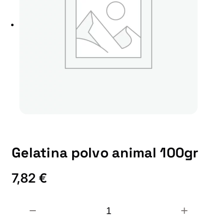
Gelatina polvo animal 100gr
7,82
€
G
−
+
e