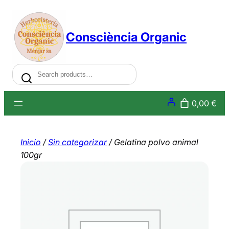
Saltar
al
Consciència Organic
contenido
Search
0,00 €
Inicio
/
Sin categorizar
/ Gelatina polvo animal
100gr