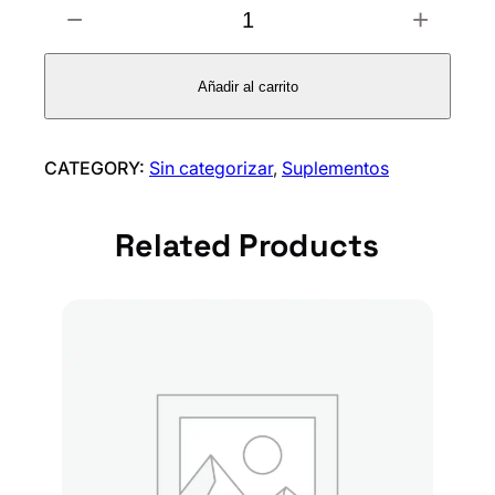
−
+
i
t
r
Añadir al carrito
a
t
o
CATEGORY:
Sin categorizar
, 
Suplementos
m
a
Related Products
g
n
e
s
i
o
R
A
A