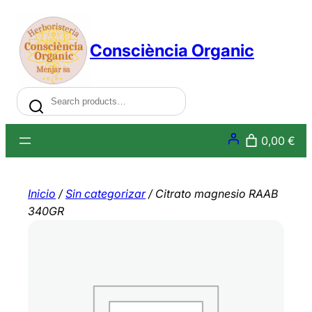
Saltar
al
Consciència Organic
contenido
Search
0,00 €
Inicio
/
Sin categorizar
/ Citrato magnesio RAAB
340GR