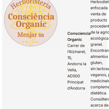
Herbodiet
enfocada 
venta de
producto
proceden
de la agri
Consciencia
ecológica
Organic
granel.
Carrer de
Encontrar
l’Alzinaret,
alimentos 
15,
gluten,
Andorra la
sin lactos
Vella,
veganos, 
AD500
medicinal
Principat
compleme
d’Andorra
dietética.
Consúlte
acerca de