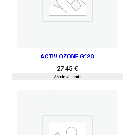
B
3
4
0
G
R
c
a
ACTIV OZONE G120
n
27,45
€
t
i
Añadir al carrito
d
a
d