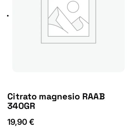
Citrato magnesio RAAB
340GR
19,90
€
C